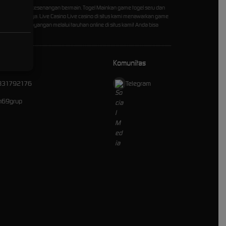
akan menambah kesenangan bermain. Togel Mainkan game togel seru dan
ney, dan lainnya. Live Casino Live casino di situs kami menawarkan game
epada tim kesayangan melalui taruhan online di situs kami! Anda bisa
Komunitas
831792176
Telegram
n69grup