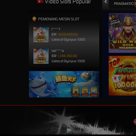
Video Slots Popular
PEMENANG MESIN SLOT
l****7
IDR
1,639,400.00
Gates of Olympus 1000
bel****a
IDR
1,346,160.00
Gates of Olympus 1000
af****i
IDR
1,271,560.00
Gates of Olympus Xmas 1000
ta****1
IDR
1,000,000.00
Sweet Rush Bonanza
wa****7
IDR
989,630.00
Gates of Olympus Super
Scatter