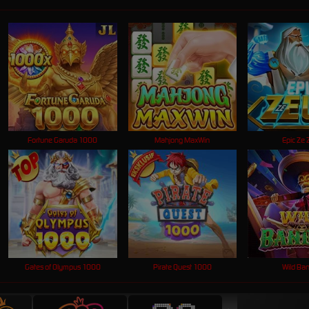
Fortune Garuda 1000
Mahjong MaxWin
Epic Ze 
Gates of Olympus 1000
Pirate Quest 1000
Wild Ban