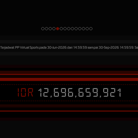
l: PP Virtual Sports pada 30-Jun-2026 dari 14.59.59 sampai 30-Sep-2026 14.59.59. Selama wakt
IDR
12,696,659,921