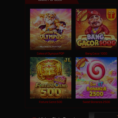
Gates of Olympus POP
Bang Gacor 1000
Fortune Gems 500
Sweet Bonanza 2500