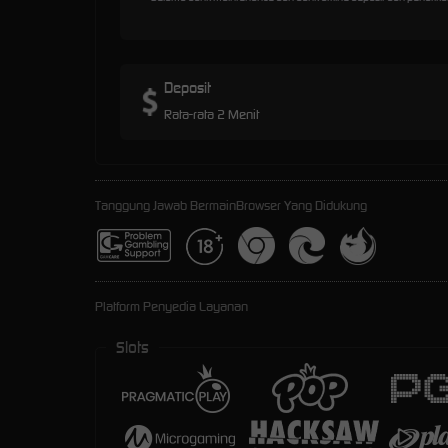
Deposit
Rata-rata 2 Menit
Tanggung Jawab Bermain
Browser Yang Didukung
Platform Penyedia Layanan
Slots