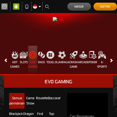
MASUK
DAFTAR
HOT
SLOTS
LIVE
RACE
TOGEL
OLAHRAGA
CRASH
ARCADE
POKER
E-
SABUN
GAMES
CASINO
GAME
SPORTS
AYAM
EVO GAMING
Semua
Game
Roulette
Baccarat
permainan
Show
Blackjack
Dragon
First
Top