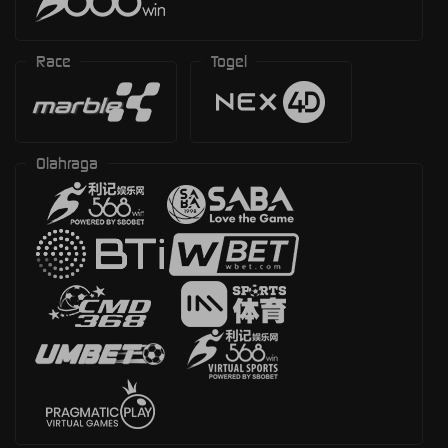
Race
Togel
Olahraga