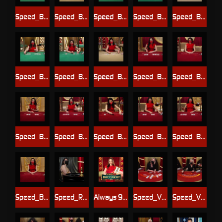
Speed_Baccarat_C
Speed_Baccarat_D
Speed_Baccarat_E
Speed_Baccarat_F
Speed_Baccarat_G
Speed_Baccarat_H
Speed_Baccarat_I
Speed_Baccarat_J
Speed_Baccarat_k
Speed_Baccarat_L
Speed_Baccarat_N
Speed_Baccarat_O
Speed_Baccarat_P
Speed_Baccarat_Q
Speed_Baccarat_R
Speed_Baccarat_S
Speed_Roulette
Always 9 Baccarat
Speed_VIP_Blackjack_A
Speed_VIP_Blackjack_B