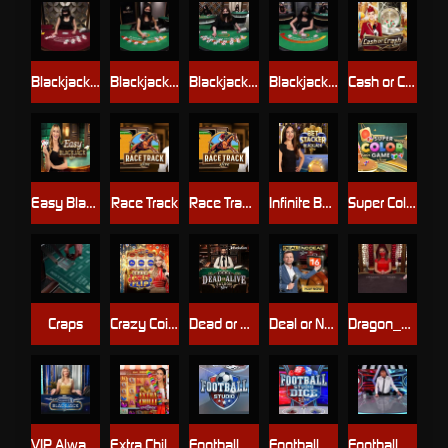
Blackjack_VIP_Z
Blackjack_White_A
Blackjack_White_B
Blackjack_White_C
Cash or Crash
Easy Blackjack
Race Track
Race Track First Person
Infinite Bet Stacker Blackjack
Super Color Game
Craps
Crazy Coin Flip
Dead or Alive: Saloon
Deal or No Deal
Dragon_Tiger
VIP Always 6 Blackjack 1
Extra Chilli Epic Spin
Football Studio
Football Studio Dice
Football_Studio