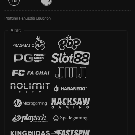
Platform Penyedia Layanan
Slots