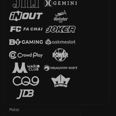
Poker