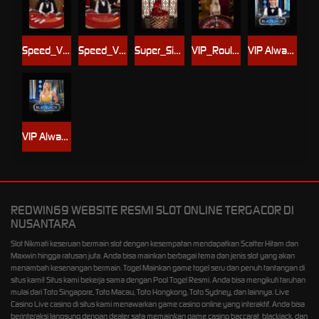
Speed_VIP_Blackjack_C
Speed_VIP_Blackjack_D
Super_Sic_Bo
VIP_Roulette
VIP Always 6 Blackjack 2
VIP Always 6 Blackjack 3
REDWIN69 WEBSITE RESMI SLOT ONLINE TERGACOR DI
NUSANTARA
Slot Nikmati keseruan bermain slot dengan kesempatan mendapatkan Scatter Hitam dan
Maxwin hingga ratusan juta. Anda bisa mainkan berbagai tema dan jenis slot yang akan
menambah kesenangan bermain. Togel Mainkan game togel seru dan penuh tantangan di
situs kami! Situs kami bekerja sama dengan Pool Togel Resmi. Anda bisa mengikuti taruhan
mulai dari Toto Singapore, Toto Macau, Toto Hongkong, Toto Sydney, dan lainnya. Live
Casino Live casino di situs kami menawarkan game casino online yang interaktif. Anda bisa
berinteraksi langsung dengan dealer sata memainkan game casino baccarat, blackjack, dan