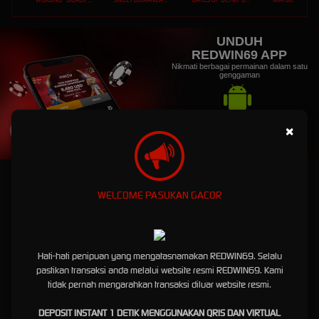
UNDUH
REDWIN69 APP
Nikmati berbagai permainan dalam satu
genggaman
UNDUH
×
PANDUAN INSTALASI
REDWIN69 WEBSITE RESMI SLOT ONLINE TERGACOR DI
WELCOME PASUKAN GACOR
NUSANTARA
Slot Nikmati keseruan bermain slot dengan kesempatan mendapatkan Scatter Hitam dan
Maxwin hingga ratusan juta. Anda bisa mainkan berbagai tema dan jenis slot yang akan
menambah kesenangan bermain. Togel Mainkan game togel seru dan penuh tantangan di
Hati-hati penipuan yang mengatasnamakan REDWIN69. Selalu
situs kami! Situs kami bekerja sama dengan Pool Togel Resmi. Anda bisa mengikuti taruhan
pastikan transaksi anda melalui website resmi REDWIN69. Kami
mulai dari Toto Singapore, Toto Macau, Toto Hongkong, Toto Sydney, dan lainnya. Live
tidak pernah mengarahkan transaksi diluar website resmi.
Casino Live casino di situs kami menawarkan game casino online yang interaktif. Anda bisa
berinteraksi langsung dengan dealer sata memainkan game casino baccarat, blackjack,
DEPOSIT INSTANT 1 DETIK MENGGUNAKAN QRIS DAN VIRTUAL