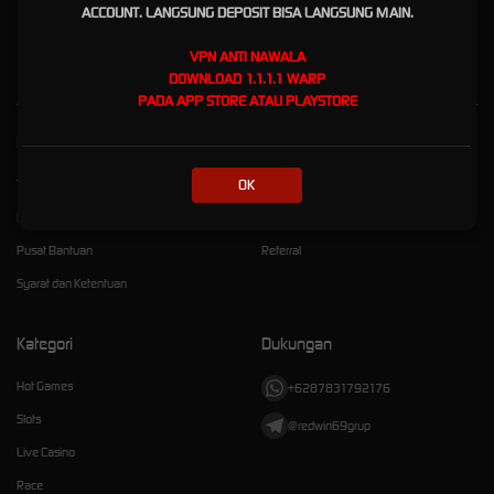
dan roulette. Sports Tunjukkan dukungan Anda kepada tim kesayangan melalui taruhan
ACCOUNT. LANGSUNG DEPOSIT BISA LANGSUNG MAIN.
online di situs kami! Anda bisa mengikuti beragam pertandingan besar seperti sepak bola,
basket, tenis, dan lainnya.
VPN ANTI NAWALA
DOWNLOAD 1.1.1.1 WARP
PADA APP STORE ATAU PLAYSTORE
Kebijaksanaan
Platform
OK
Tentang REDWIN69
Promosi
Responsible Gambling
Loyalty
Pusat Bantuan
Referral
Syarat dan Ketentuan
Kategori
Dukungan
Hot Games
+6287831792176
Slots
@redwin69grup
Live Casino
Race