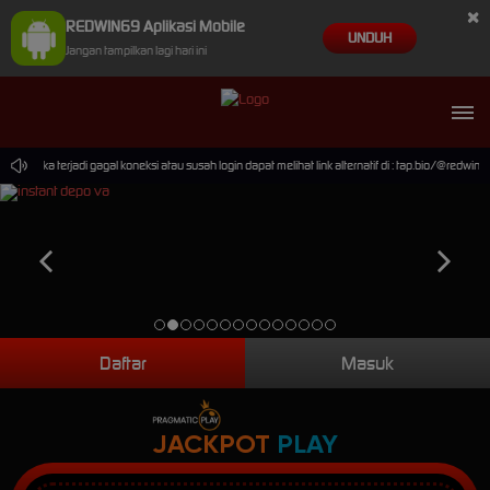
×
REDWIN69 Aplikasi Mobile
UNDUH
Jangan tampilkan lagi hari ini
Jika terjadi gagal koneksi atau susah login dapat melihat link alternatif di : tap.bio/@redwin69
Daftar
Masuk
JACKPOT
PLAY